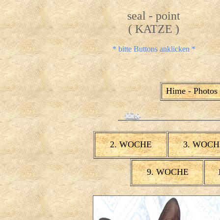
seal - point
( KATZE )
* bitte Buttons anklicken *
Hime - Photos
2. WOCHE
3. WOCH
9. WOCHE