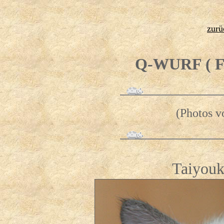
zurü
Q-WURF ( 
(Photos v
Taiyouk